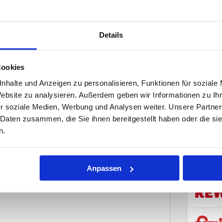
f Sie!
tlichen Verkehrsmitteln:
Details
ur Haltestelle Kressenweg
Cookies
nhalte und Anzeigen zu personalisieren, Funktionen für soziale
Website zu analysieren. Außerdem geben wir Informationen zu I
r soziale Medien, Werbung und Analysen weiter. Unsere Partner
 Daten zusammen, die Sie ihnen bereitgestellt haben oder die s
n.
Anpassen