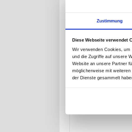
Wir freuen uns au
Anfahrt mit öffen
Zustimmung
mit dem Bus bis z
Diese Webseite verwendet 
Wir verwenden Cookies, um I
und die Zugriffe auf unsere 
Website an unsere Partner fü
möglicherweise mit weiteren
der Dienste gesammelt habe