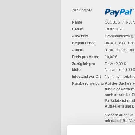
Zahlung per
Name
GLOBUS HH-Lur
Datum
19.07.2026
Anschrift
Grandkuhlenweg 
Beginn / Ende
08:30 / 16:00 Uhr
Aufbau
07:00 - 08:30 Uhr
Preis pro Meter
10,00 €
Zuzüglich pro
PKW : 2,00 €
Meter
Neuware : 10,00 €
Infostand vor Ort
Nein,
mehr erfahr
Kurzbeschreibung
Auf der Suche na
fündig geworden:
auch attraktive F
Parkplatz ist prä
Aufstellern und 
Sichern auch Sie 
mit dabei! Bei Vo
erhalten Sie 10% 