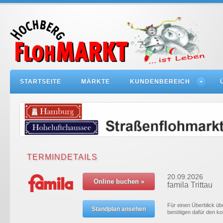
STARTSEITE
MÄRKTE
KUNDENBEREICH
TERMINDETAILS
20.09.2026
famila Trittau
Für einen Überblick übe
benötigen dafür den k