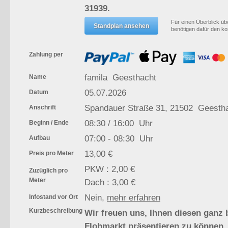
31939.
Für einen Überblick übe
benötigen dafür den k
Zahlung per
famila Geesthacht
Name
05.07.2026
Datum
Spandauer Straße 31, 21502 Geesth
Anschrift
08:30 / 16:00 Uhr
Beginn / Ende
07:00 - 08:30 Uhr
Aufbau
13,00 €
Preis pro Meter
PKW : 2,00 €
Zuzüglich pro
Meter
Dach : 3,00 €
Nein,
mehr erfahren
Infostand vor Ort
Kurzbeschreibung
Wir freuen uns, Ihnen diesen ganz
Flohmarkt präsentieren zu können. 