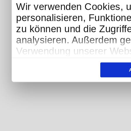
Wir verwenden Cookies, u
personalisieren, Funktion
zu können und die Zugriff
analysieren. Außerdem geb
Verwendung unserer Websi
soziale Medien, Werbung 
Partner führen diese Info
weiteren Daten zusammen, 
haben oder die sie im Ra
gesammelt haben.