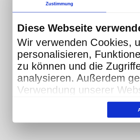
Zustimmung
Diese Webseite verwend
Wir verwenden Cookies, u
personalisieren, Funktion
zu können und die Zugriff
analysieren. Außerdem geb
Verwendung unserer Websi
soziale Medien, Werbung 
Partner führen diese Info
weiteren Daten zusammen, 
haben oder die sie im Ra