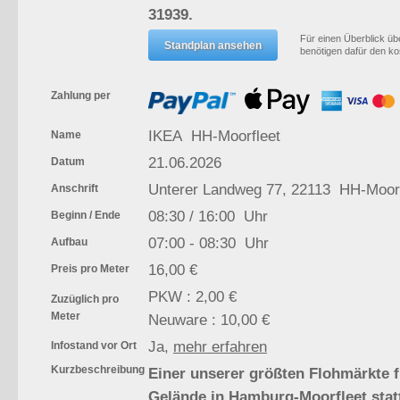
31939.
Für einen Überblick übe
benötigen dafür den k
Zahlung per
IKEA HH-Moorfleet
Name
21.06.2026
Datum
Unterer Landweg 77, 22113 HH-Moor
Anschrift
08:30 / 16:00 Uhr
Beginn / Ende
07:00 - 08:30 Uhr
Aufbau
16,00 €
Preis pro Meter
PKW : 2,00 €
Zuzüglich pro
Meter
Neuware : 10,00 €
Ja,
mehr erfahren
Infostand vor Ort
Kurzbeschreibung
Einer unserer größten Flohmärkte f
Gelände in Hamburg-Moorfleet stat