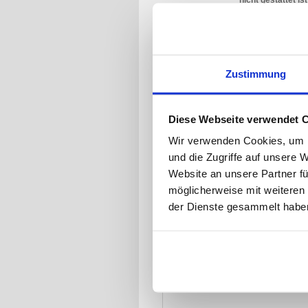
nicht gestattet ist
Anfahrt: Sie erre
A1. Sie verlassen 
Zentrum. Sie fahre
Nordlandkai. Sie f
Zustimmung
Richtung Bad Schw
Schwartauer Lands
die Buslinien 1 un
Diese Webseite verwendet 
sind es nur noch 
Wir verwenden Cookies, um I
und die Zugriffe auf unsere 
Website an unsere Partner fü
möglicherweise mit weiteren
der Dienste gesammelt habe