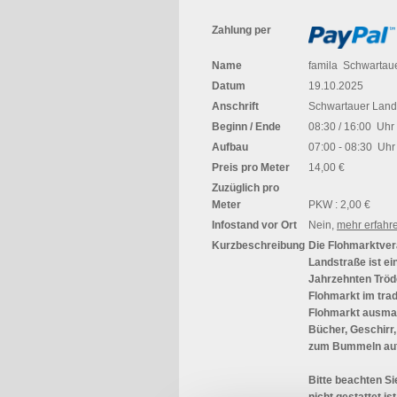
Zahlung per
Name
famila Schwartau
Datum
19.10.2025
Anschrift
Schwartauer Land
Beginn / Ende
08:30 / 16:00 Uhr
Aufbau
07:00 - 08:30 Uhr
Preis pro Meter
14,00 €
Zuzüglich pro
Meter
PKW : 2,00 €
Infostand vor Ort
Nein,
mehr erfahr
Kurzbeschreibung
Die Flohmarktver
Landstraße ist ei
Jahrzehnten Tröd
Flohmarkt im trad
Flohmarkt ausmac
Bücher, Geschirr
zum Bummeln auf
Bitte beachten S