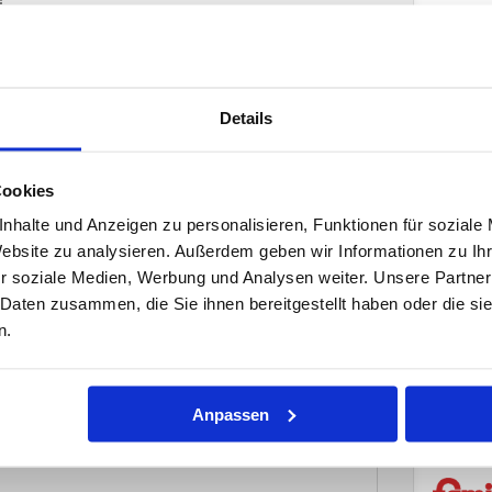
!
ichen den Flohmarkt Famila-Schwartauer Landstraße über die
die A1 über die Anschlußstelle Lübeck-Mitte in Richtung
n in einen Kreisverkehr ein und verlassen diesen in Richtung
ahren bis zu einer Ampelkreuzung. Dort biegen Sie links in
Details
artau. Rechts finden Sie dann den Famila-Markt
traße. Mit dem Bus erreichen Sie uns wie folgt: Sie nehmen
d 8. Fahren Sie bitte bis zur Haltestelle Hochstraße, von hier
Cookies
drei Gehminuten bis zum Flohmarkt.
nhalte und Anzeigen zu personalisieren, Funktionen für soziale
Website zu analysieren. Außerdem geben wir Informationen zu I
r soziale Medien, Werbung und Analysen weiter. Unsere Partner
 Daten zusammen, die Sie ihnen bereitgestellt haben oder die s
n.
Anpassen