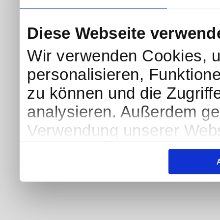
Diese Webseite verwend
Wir verwenden Cookies, u
personalisieren, Funktion
zu können und die Zugriff
analysieren. Außerdem geb
Verwendung unserer Websi
soziale Medien, Werbung 
Partner führen diese Info
weiteren Daten zusammen, 
haben oder die sie im Ra