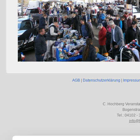
AGB
|
Datenschutzerklärung
|
Impressu
C. Hochberg Veranst
Bogenstra
Tel.: 04102 - 
info@