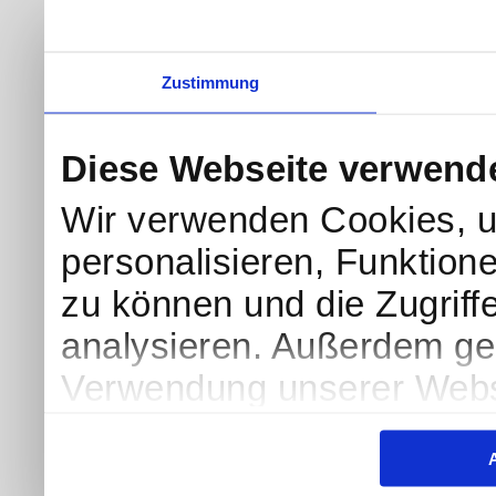
Zustimmung
Diese Webseite verwend
Wir verwenden Cookies, u
personalisieren, Funktion
zu können und die Zugriff
analysieren. Außerdem geb
Verwendung unserer Websi
soziale Medien, Werbung 
Partner führen diese Info